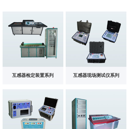
互感器检定装置系列
互感器现场测试仪系
列
在多只电流互感器测量速度
方面有了质的提高，在3分
采用新一代高端测试技术，
钟之内可测量12支任何变比
解决了现场检定电流互感器
的电流互感器， 可进行互
工作强度大、操作繁琐问
感器的规程和非规程的测
题。
量，测量时用户可指定任何
百分点的测量。
互感器检定装置系列
互感器现场测试仪系列
互感器综合测试仪系
三相组合互感器检定
列
装置系列
CT伏安特性试验、PT伏安
高压三相互感器校验装置可
特性试验，CT极性试验、
以测试规程规定三相组合互
PT极性试验，CT变比极性
感器的误差、温升、工频耐