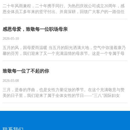
二十年风雨兼程，二十年携手同行。为热烈庆祝公司成立20周年，感
恩全体员工多年来的坚守付出、并肩深耕，回馈广大客户的一路信任
与鼎力支持，进一步凝聚团队力量、厚...
感恩母爱，致敬每一位职场母亲
2026-05-10
五月的风，因母爱而温暖 当五月的阳光洒满大地，空气中弥漫着康乃
馨的芬芳，我们迎来了又一个充满温情的母亲节。这是一个专属于母
亲的节日，是向世界上最伟大的职业致...
致敬每一位了不起的你
2026-03-08
三月，是春的序曲，也是女性力量绽放的季节。在这个充满敬意与赞
美的日子里，我们迎来了属于全体女性的节日——"三八"国际妇女
节。这不仅是一个庆祝的时刻，更是对女性在...
联系我们